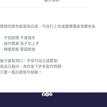
額外資訊
厚磅的原色紙張為白底，可自行上色或選擇獨家漸層色系
．不怕割壞 不會傷手
．操作簡單 孩子也上手
．精選厚紙 堅固耐放
後方留有洞口，字母可站立或壁掛!
商品已裁切，為您省下許多製作時間~
只要一瓶白膠就可組裝！