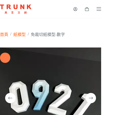
/
/
首頁
紙模型
免裁切紙模型-數字