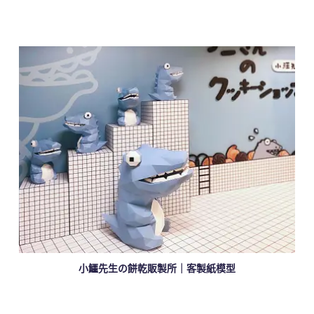
小鱷先生の餅乾販製所｜客製紙模型