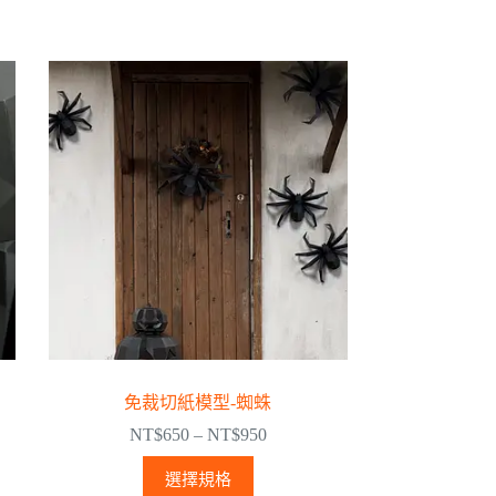
免裁切紙模型-蜘蛛
NT$
650
–
NT$
950
選擇規格