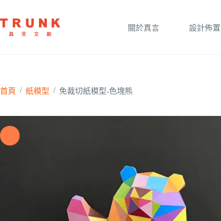
關於真言
設計佈置
/
/
首頁
紙模型
免裁切紙模型-色塊熊