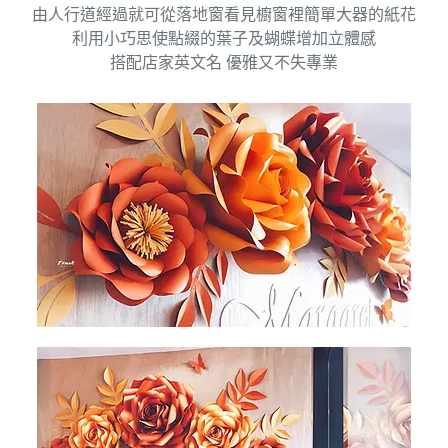
由人行道經過就可從落地窗看見櫥窗裡簡單大器的紙花
利用小巧思使點綴的葉子及蝴蝶增加立體感
搭配店家英文名 優雅又不失專業